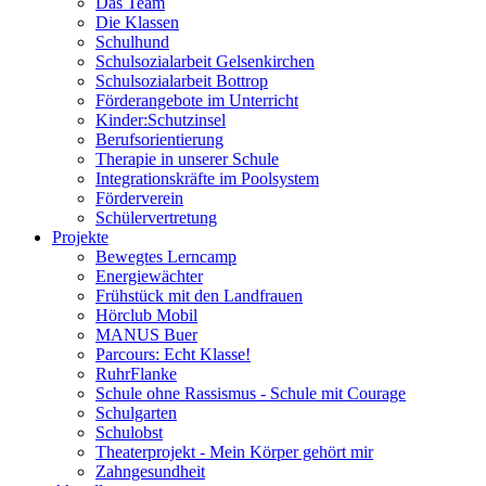
Das Team
Die Klassen
Schulhund
Schulsozialarbeit Gelsenkirchen
Schulsozialarbeit Bottrop
Förderangebote im Unterricht
Kinder:Schutzinsel
Berufsorientierung
Therapie in unserer Schule
Integrationskräfte im Poolsystem
Förderverein
Schülervertretung
Projekte
Bewegtes Lerncamp
Energiewächter
Frühstück mit den Landfrauen
Hörclub Mobil
MANUS Buer
Parcours: Echt Klasse!
RuhrFlanke
Schule ohne Rassismus - Schule mit Courage
Schulgarten
Schulobst
Theaterprojekt - Mein Körper gehört mir
Zahngesundheit