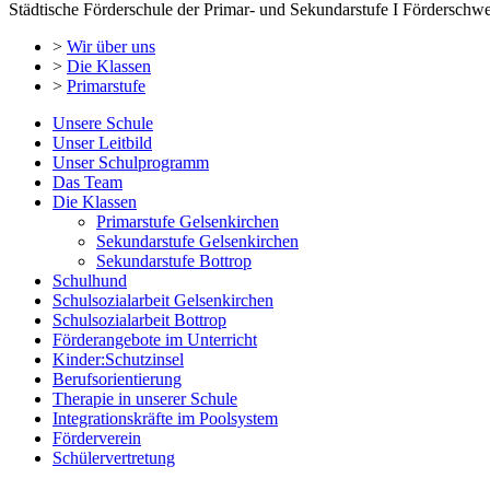
Städtische Förderschule der Primar- und Sekundarstufe I Förderschw
>
Wir über uns
>
Die Klassen
>
Primarstufe
Unsere Schule
Unser Leitbild
Unser Schulprogramm
Das Team
Die Klassen
Primarstufe Gelsenkirchen
Sekundarstufe Gelsenkirchen
Sekundarstufe Bottrop
Schulhund
Schulsozialarbeit Gelsenkirchen
Schulsozialarbeit Bottrop
Förderangebote im Unterricht
Kinder:Schutzinsel
Berufsorientierung
Therapie in unserer Schule
Integrationskräfte im Poolsystem
Förderverein
Schülervertretung