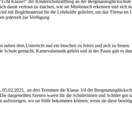
 "Echt Klasse!" der Kinderschutzstiftung an der Bergmannsglückschule i
isch damit vertraut zu machen, wie sie Missbrauch erkennen und sich d
d mit Begleitmaterial für die Lehrkräfte geliefert, um das Thema im Un
ten jederzeit zur Verfügung
.
um neben dem Unterricht mal ein bisschen zu feiern und sich zu freuen.
i
e Schule gemacht, Karnevalsmusik gehört und in der Pause gab es dan
, 05.02.2025, an drei Terminen die Klasse 3/4 der Bergmannsglücksc
Die dargestellten Szenen waren für die Schülerinnen und Schüler gut nac
 aufzuzeigen, wo sie Hilfe bekommen können, wenn sie diese benötig