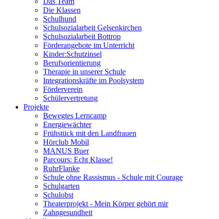
Das Team
Die Klassen
Schulhund
Schulsozialarbeit Gelsenkirchen
Schulsozialarbeit Bottrop
Förderangebote im Unterricht
Kinder:Schutzinsel
Berufsorientierung
Therapie in unserer Schule
Integrationskräfte im Poolsystem
Förderverein
Schülervertretung
Projekte
Bewegtes Lerncamp
Energiewächter
Frühstück mit den Landfrauen
Hörclub Mobil
MANUS Buer
Parcours: Echt Klasse!
RuhrFlanke
Schule ohne Rassismus - Schule mit Courage
Schulgarten
Schulobst
Theaterprojekt - Mein Körper gehört mir
Zahngesundheit